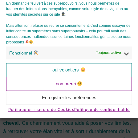
En donnant le feu vert à ces superpouvoirs, vous nous permettez de
Bienvenue dans l’espace de réservation d’
Aspirience
.
traquer des informations incroyables, comme votre style de navigation ou
vos identités secrètes sur ce site
.
Ici, chaque offre est une invitation à ralentir et à
mobiliser vos ressources intérieures grâce à
Mais attention, refuser ou retirer ce consentement, c'est comme essayer de
lutter contre un superhéros sans superpouvoirs – cela pourrait avoir des
l’
équicoaching
. Que vous soyez soignant, une femme
conséquences inattendues sur certaines fonctionnalités géniales que nous
en quête de renouveau ou simplement désireuse de
proposons
.
déconnecter, vous trouverez l’accompagnement qui vous
Fonctionnel
Toujours activé
correspond.
– Le parcours Enfin Debout : Se
oui volontiers
reconstruire après l’épreuve
non merci
C’est mon offre signature pour toutes les femmes qui ont
Enregistrer les préférences
traversé une période d’épuisement ou un burn-out. En
achetant ce parcours ou un bon cadeau associé, vous
Politique en matière de Cookies
Politique de confidentialité
investissez dans une méthode de
résilience par le
cheval
. Ce cheminement vous aide à poser vos limites,
à retrouver votre élan vital et à sortir durablement de la